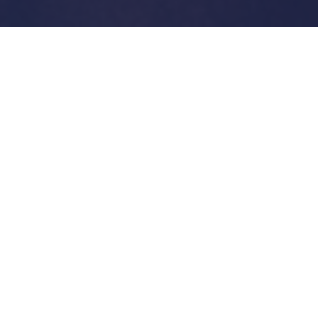
Une imprimerie qui allie
histoire, expertise et
innovation
Depuis sa fondation en 1953, l’imprimerie Dieu
s’est affirmée comme une référence en matière
d’artisanat d’impression à Ottignies. En combinant
savoir-faire traditionnel et technologies modernes,